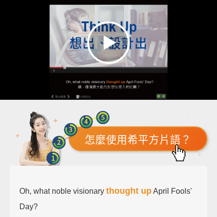
怎麼使用希平方片語？
thought up
Oh, what noble visionary
April Fools'
Day?