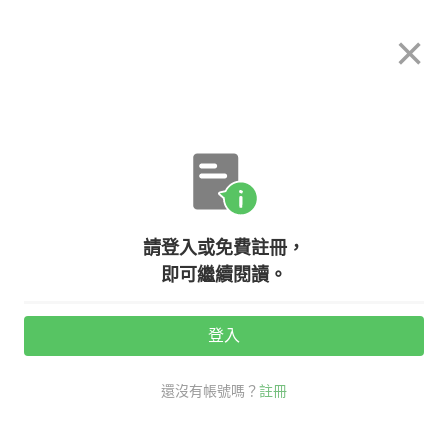
希平方
×
攻其不背
立即使用
App 開放下載中
購買課程
登入/註冊
英文專欄教學
請登入或免費註冊，
【生活英文】人生只有一次，你還有
即可繼續閱讀。
多少時間？
登入
活動期間：
7/31 ~ 8/28
還沒有帳號嗎？
註冊
Jelly Bean
生活英文
高階經理人必備
時間英文