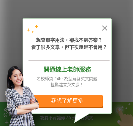
HOPE English 希平方學英文
×
加入我們 / 追蹤：
想查單字用法，卻找不到答案？
看了很多文章，但下次還是不會用？
開通線上老師服務
電話：02-2727-1778
( 週一至週五 9:00-12:00、13:30-18:00，國定假日除外 )
E-mail：service@hopenglish.com
名校師資 24hr 為您解答英文問題
統編：24746401
輕鬆建立英文腦！
攻其不背
ICRT
隱私權與服務條款
精選影片
翰林
說明與導覽
我想了解更多
每日片語
關於我們
專欄教學
媒體報導
自學英文總是沒計畫？
攻其不背讓你 30 天學好英文
版權所有 © 2013-2026 希平方科技股份有限公司 All Rights Reserved.