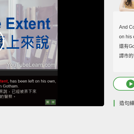
And C
on his
還有G
譚市的
造句