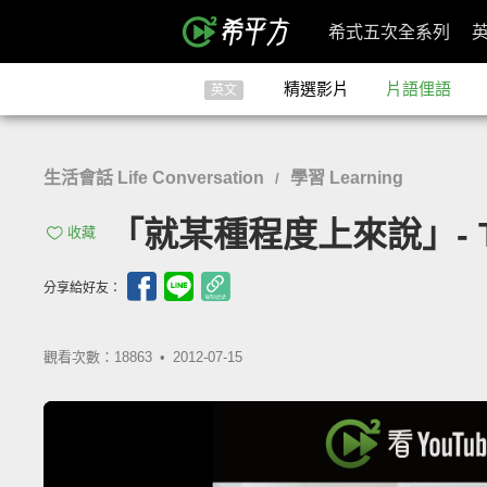
希式五次全系列
精選影片
片語俚語
英文
生活會話 Life Conversation
學習 Learning
/
「就某種程度上來說」- To 
收藏
分享給好友：
觀看次數：18863 •
2012-07-15