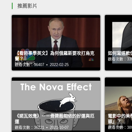
推薦影片
【看時事學英文】為何俄羅斯要攻打烏克
如何寫道歉
蘭？
觀看次數：33925
觀看次數：36407 • 2022-02-25
《諾瓦效應》－－骨牌般相依的好運與厄
電影中的美
運
頭』？
觀看次數：36221 • 2021-10-07
觀看次數：38935