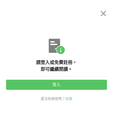
希平方
×
攻其不背
立即使用
App 開放下載中
購買課程
登入/註冊
英文專欄教學
請登入或免費註冊，
『三角形』、『正方形』各式形狀英
即可繼續閱讀。
文報你知！
登入
活動期間：
7/31 ~ 8/28
還沒有帳號嗎？
註冊
老外其實這樣說
生活英文
三角形 英文