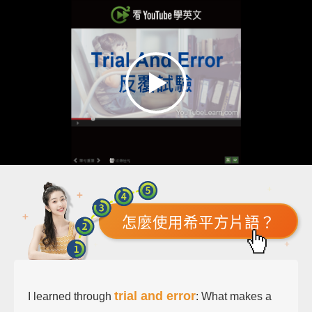
怎麼使用希平方片語？
trial and error
I learned through
: What makes a