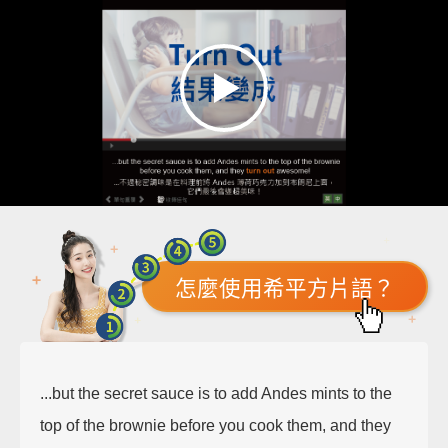
怎麼使用希平方片語？
...but the secret sauce is to add Andes mints to the
top of the brownie before you cook them, and they