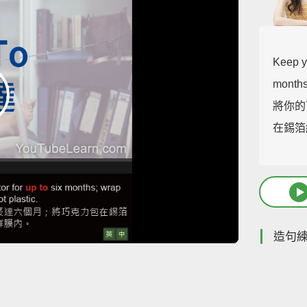
Keep yo
months;
將你的
在錫箔
造句