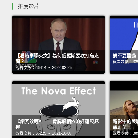
推薦影片
【看時事學英文】為何俄羅斯要攻打烏克
請不要難過
蘭？
觀看次數：32990
觀看次數：36414 • 2022-02-25
《諾瓦效應》－－骨牌般相依的好運與厄
電影中的美
運
頭』？
觀看次數：36225 • 2021-10-07
觀看次數：38948