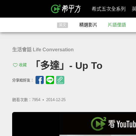
希式五次全系列
精選影片
片語俚語
英文
生活會話 Life Conversation
「多達」- Up To
收藏
分享給好友：
觀看次數：7954 •
2014-12-25