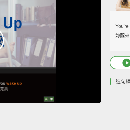
You're
妳醒來
造句