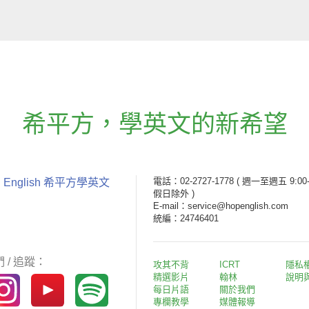
希平方
，
學英文的新希望
電話：02-2727-1778
( 週一至週五 9:00-
 English 希平方學英文
假日除外 )
E-mail：service@hopenglish.com
統編：24746401
 / 追蹤：
攻其不背
ICRT
隱私
精選影片
翰林
說明
每日片語
關於我們
專欄教學
媒體報導