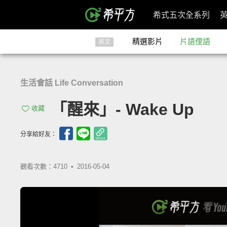
希式五次全系列
精選影片
片語俚語
英文
生活會話 Life Conversation
「醒來」- Wake Up
收藏
分享給好友：
觀看次數：4710 •
2016-05-04