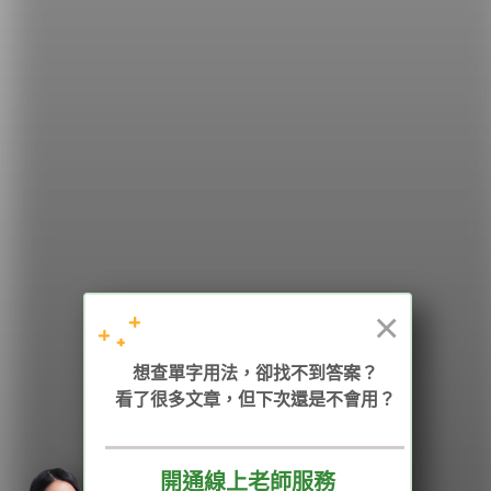
希平方
學英文的新希望
HOPE English 希平方學英文
×
加入我們 / 追蹤：
想查單字用法，卻找不到答案？
看了很多文章，但下次還是不會用？
電話：02-2727-1778
( 週一至週五 9:00-12:00、13:30-18:00，國定假日除外 )
E-mail：service@hopenglish.com
統編：24746401
開通線上老師服務