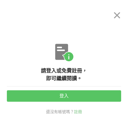
希平方
×
攻其不背
立即使用
App 開放下載中
購買課程
登入/註冊
英文專欄教學
請登入或免費註冊，
怕走錯房間嗎？飯店房型英文面面觀
即可繼續閱讀。
登入
活動期間：
7/31 ~ 8/28
還沒有帳號嗎？
註冊
老外其實這樣說
旅行英文
房型 英文