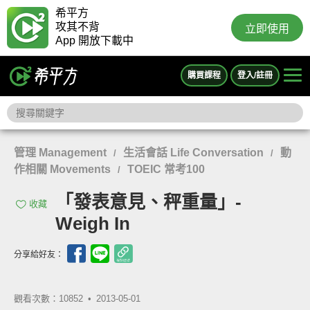
希平方
攻其不背
立即使用
App 開放下載中
購買課程
登入/註冊
管理 Management
生活會話 Life Conversation
動
/
/
作相關 Movements
TOEIC 常考100
/
「發表意見、秤重量」-
收藏
Weigh In
分享給好友：
觀看次數：10852 •
2013-05-01