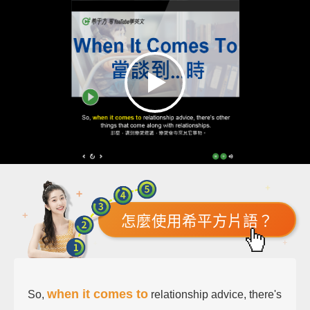
怎麼使用希平方片語？
when it comes to
So,
relationship advice, there's