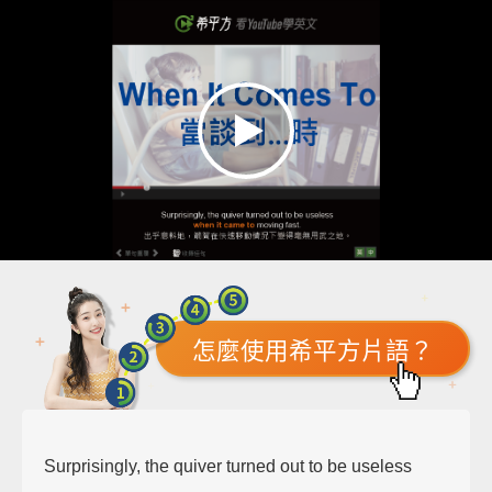
怎麼使用希平方片語？
Surprisingly, the quiver turned out to be useless