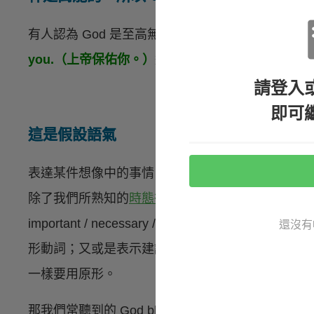
有人認為 God 是至高無上的，所以在用法上要跟
you.（上帝保佑你。）
這句話當中，動詞 bless 不
請登入
即可
這是假設語氣
表達某件想像中的事情、建議或是某件事的重要性
除了我們所熟知的
時態往前推一格
以外，還有需要動
important / necessary / crucial / essent
還沒有
形動詞；又或是表示建議的動詞「
suggest / advis
一樣要用原形。
那我們常聽到的 God bless you. 也算是這