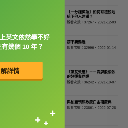
【一分鐘英語】如何有禮貌地
給予他人建議？
觀看次數：37267
2021-12-03
年以上英文依然學不好
請不要難過
有幾個 10 年？
觀看次數：32996
2022-01-14
了解詳情
《諾瓦效應》－－骨牌般相依
的好運與厄運
觀看次數：36242
2021-10-07
與柏靈頓熊歡慶白金禧慶典
觀看次數：23861
2022-07-28