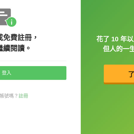
一般的規則有所不同，也因此在
God bless
需要用一般的規則來變成 blesses。
或免費註冊，
花了 10 
繼續閱讀。
但人的一生
登入
的時候，會用到假設語氣，而假設語氣用法中
詞維持原形的情況喔，像是使用到「It's
ial... that + 主詞 + 動詞」的用法時，後面的動詞都是用原
帳號嗎？
註冊
e / demand that + 主詞 + 動詞
」，後面的動詞
種使用原形動詞的其中一種假設語氣，它雖然不是表達