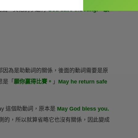
語氣，其他例子還有
God save the King.「願
，那因為是助動詞的關係，後面的動詞需要是原
思是「
願你贏得比賽。
」
May he return safe
 may 這個助動詞，原本是
May God bless you.
以預測的，所以就算省略它也沒有關係，因此變成