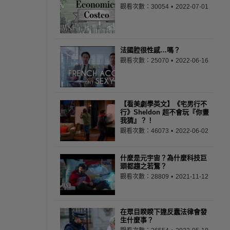
觀看次數：30054
2022-07-01
法國腔很性感…嗎？
觀看次數：25070
2022-06-16
【看美劇學英文】《宅男行不
行》Sheldon 超不會玩『你畫
我猜』？！
觀看次數：46073
2022-06-02
什麼是元宇宙？為什麼科技巨
頭都趨之若鶩？
觀看次數：28809
2021-11-12
在眾目睽睽下違反蠢法律會發
生什麼事？