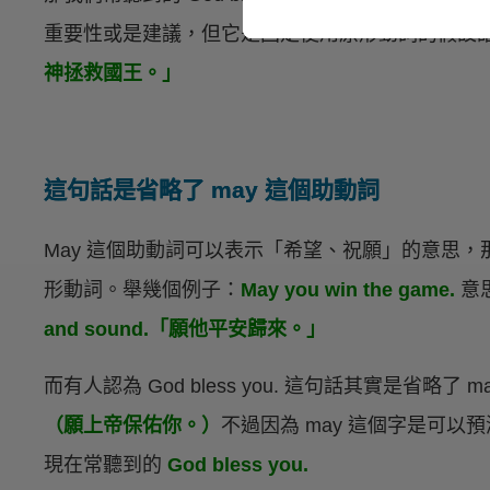
重要性或是建議，但它是固定使用原形動詞的假設
神拯救國王。」
這句話是省略了 may 這個助動詞
May 這個助動詞可以表示「希望、祝願」的意思
形動詞。舉幾個例子：
May you win the game.
意
and sound.「願他平安歸來。」
而有人認為 God bless you. 這句話其實是省略了
（願上帝保佑你。）
不過因為 may 這個字是可
現在常聽到的
God bless you.