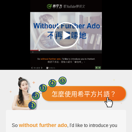
怎麼使用希平方片語？
without further ado
So
, I'd like to introduce you