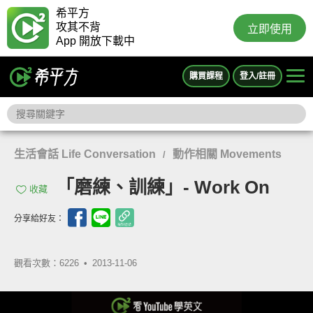
希平方
攻其不背
立即使用
App 開放下載中
購買課程
登入/註冊
生活會話 Life Conversation
動作相關 Movements
/
「磨練、訓練」- Work On
收藏
分享給好友：
觀看次數：6226 •
2013-11-06