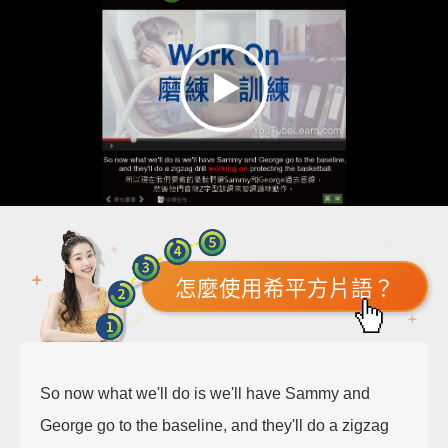
怎麼使用希平方片語？
So now what we'll do is we'll have Sammy and
George go to the baseline, and they'll do a zigzag