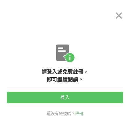
希平方
×
攻其不背
立即使用
App 開放下載中
購買課程
登入/註冊
英文專欄教學
請登入或免費註冊，
醫學保健知識：疾病英文名稱大補帖
即可繼續閱讀。
登入
活動期間：
7/31 ~ 8/28
還沒有帳號嗎？
註冊
時事英文
高階經理人必備
疾病 英文