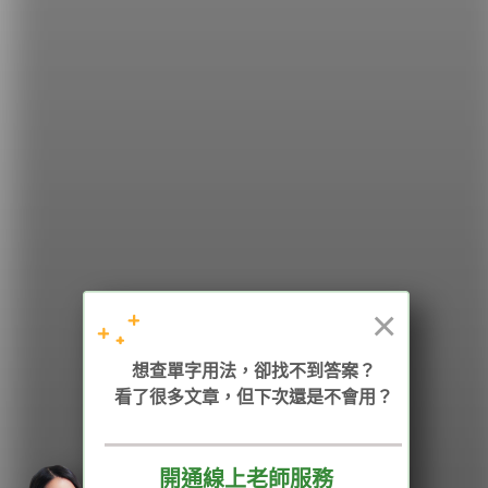
希平方
學英文的新希望
HOPE English 希平方學英文
×
想查單字用法，卻找不到答案？
加入我們 / 追蹤：
看了很多文章，但下次還是不會用？
開通線上老師服務
電話：02-2727-1778
( 週一至週五 9:00-12:00、13:30-18:00，國定假日除外 )