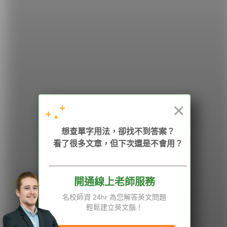
希平方
學英文的新希望
HOPE English 希平方學英文
×
加入我們 / 追蹤：
想查單字用法，卻找不到答案？
看了很多文章，但下次還是不會用？
電話：02-2727-1778
( 週一至週五 9:00-12:00、13:30-18:00，國定假日除外 )
E-mail：service@hopenglish.com
統編：24746401
開通線上老師服務
名校師資 24hr 為您解答英文問題
攻其不背
ICRT
隱私權與服務條款
輕鬆建立英文腦！
精選影片
翰林
說明與導覽
每日片語
關於我們
專欄教學
媒體報導