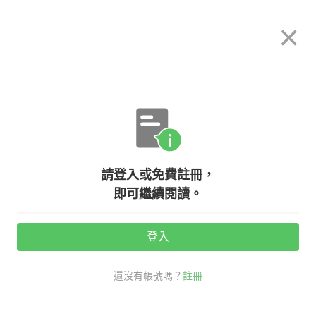
希平方
×
攻其不背
立即使用
App 開放下載中
購買課程
登入/註冊
英文專欄教學
請登入或免費註冊，
入境卡霧煞煞，英文看不懂怎麼辦
即可繼續閱讀。
登入
活動期間：
7/31 ~ 8/28
還沒有帳號嗎？
註冊
老外其實這樣說
旅行英文
入境卡 英文