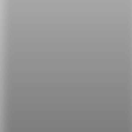
┌ Tourism 觀光
├ Business 商務
├ Education 教育
└ Visiting friends or relatives 探親
◎ Transit
轉機
◎ Address in _____
在該國的聯絡地址
◎ Signature
簽名