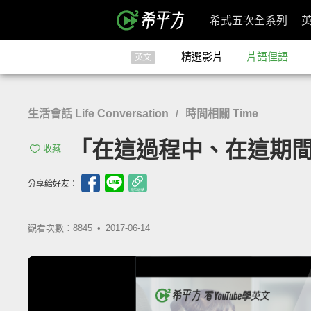
希式五次全系列
精選影片
片語俚語
英文
生活會話 Life Conversation
時間相關 Time
/
「在這過程中、在這期間」- 
收藏
分享給好友：
觀看次數：8845 •
2017-06-14