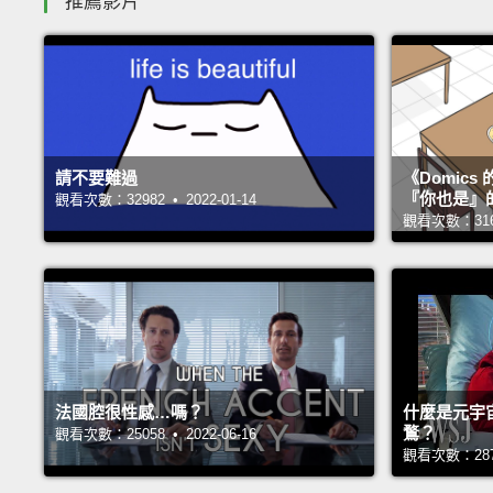
推薦影片
請不要難過
《Domic
『你也是』
觀看次數：32982 • 2022-01-14
觀看次數：31656
法國腔很性感…嗎？
什麼是元宇
鶩？
觀看次數：25058 • 2022-06-16
觀看次數：28793