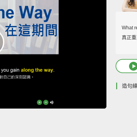
What re
真正重
造句