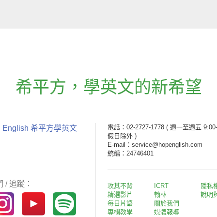
希平方
，
學英文的新希望
電話：02-2727-1778
( 週一至週五 9:00-
 English 希平方學英文
假日除外 )
E-mail：service@hopenglish.com
統編：24746401
 / 追蹤：
攻其不背
ICRT
隱私
精選影片
翰林
說明
每日片語
關於我們
專欄教學
媒體報導