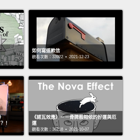
如何寫道歉信
觀看次數：33922 • 2021-12-23
》
《諾瓦效應》－－骨牌般相依的好運與厄
』？！
運
觀看次數：36218 • 2021-10-07