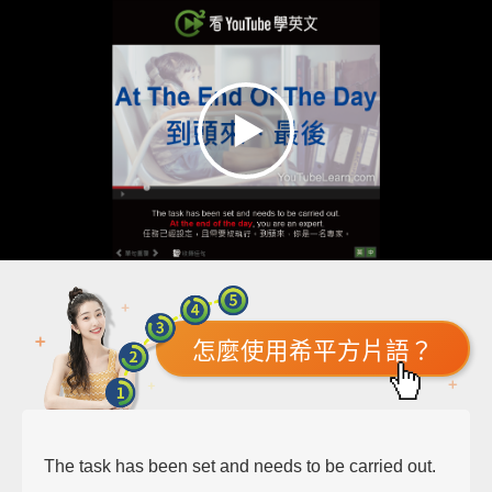
怎麼使用希平方片語？
The task has been set and needs to be carried out.