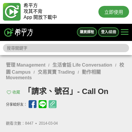
希平方
攻其不背
立即使用
App 開放下載中
購買課程
登入/註冊
管理 Management
生活會話 Life Conversation
校
/
/
園 Campus
交易買賣 Trading
動作相關
/
/
Movements
「請求、號召」- Call On
收藏
分享給好友：
觀看次數：8447 •
2014-03-04