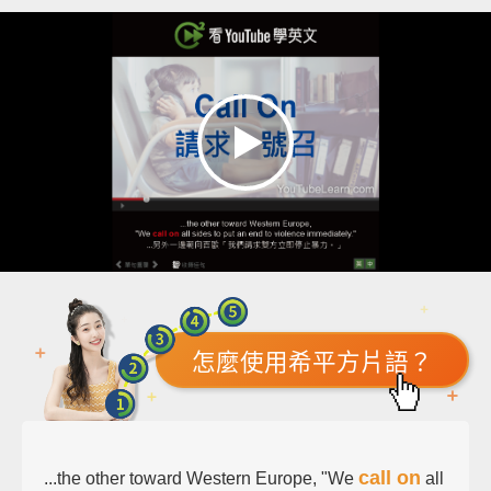
怎麼使用希平方片語？
call on
...the other toward Western Europe, "We
all