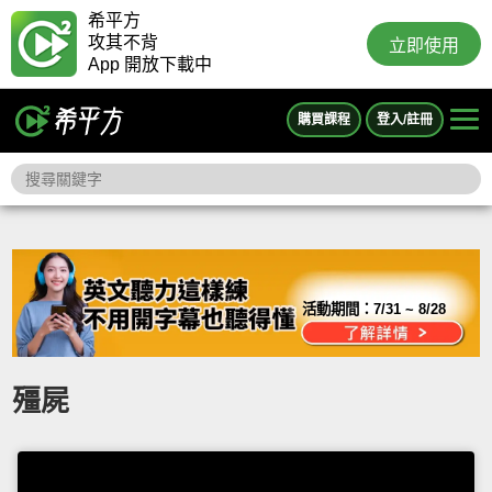
希平方
攻其不背
立即使用
App 開放下載中
購買課程
登入/註冊
活動期間：
7/31 ~ 8/28
殭屍