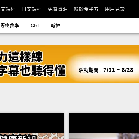
英文課程
日文課程
免費資源
關於希平方
用戶見證
專欄教學
ICRT
翰林
7/31 ~ 8/28
活動期間：