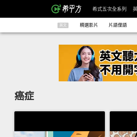
希式五次全系列
精選影片
片語俚語
英文
癌症