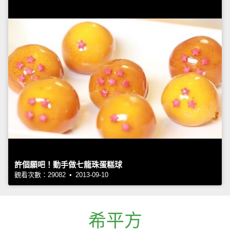
許個願吧！動手做七龍珠蛋糕球
觀看次數：29082 • 2013-09-10
希平方