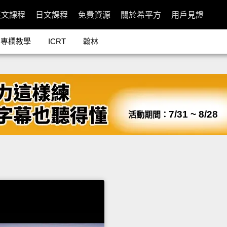
英文課程
日文課程
免費資源
關於希平方
用戶見證
專欄教學
ICRT
翰林
7/31 ~ 8/28
活動期間：