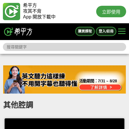
希平方
攻其不背
立即使用
App 開放下載中
購買課程
登入/註冊
活動期間：
7/31 ~ 8/28
其他腔調