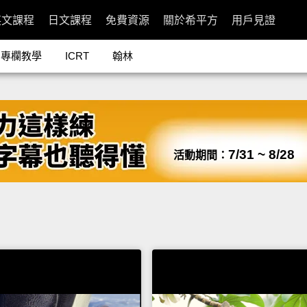
英文課程
日文課程
免費資源
關於希平方
用戶見證
專欄教學
ICRT
翰林
7/31 ~ 8/28
活動期間：