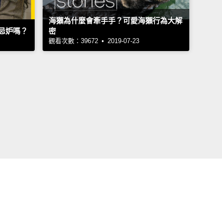
海獺為什麼會牽手手？可愛海獺行為大解
忌妒嗎？
密
觀看次數：39672 • 2019-07-23