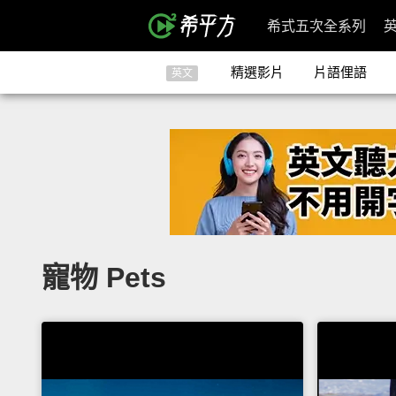
希式五次全系列
精選影片
片語俚語
英文
寵物 Pets