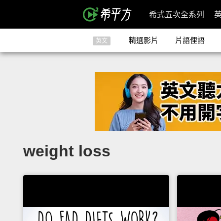
希式五次全系列
精選影片
片語俚語
英文
weight loss