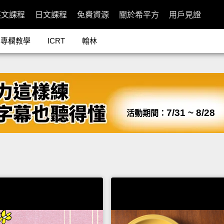
英文課程
日文課程
免費資源
關於希平方
用戶見證
專欄教學
ICRT
翰林
7/31 ~ 8/28
活動期間：