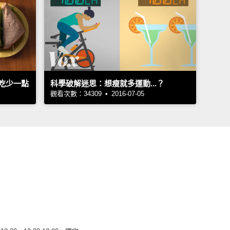
吃少一點
科學破解迷思：想瘦就多運動...？
觀看次數：34309 • 2016-07-05