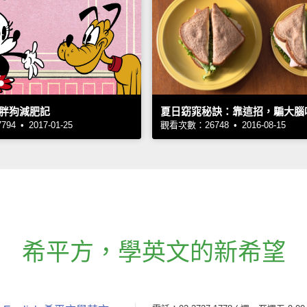
胖狗減肥記
夏日窈窕秘訣：靠這招，騙大腦
4 • 2017-01-25
觀看次數：26748 • 2016-08-15
希平方
，
學英文的新希望