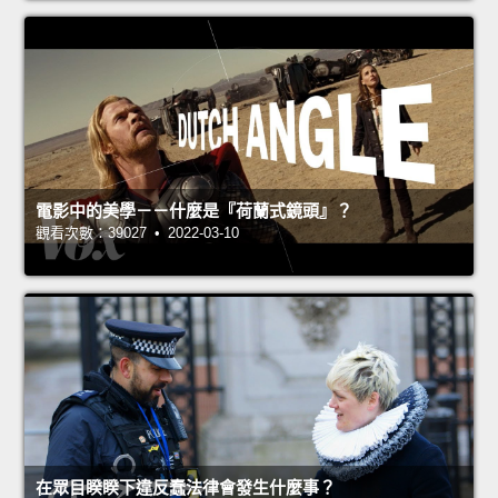
電影中的美學－－什麼是『荷蘭式鏡頭』？
觀看次數：39027 • 2022-03-10
在眾目睽睽下違反蠢法律會發生什麼事？