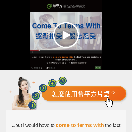
怎麼使用希平方片語？
come to terms with
...but I would have to
the fact