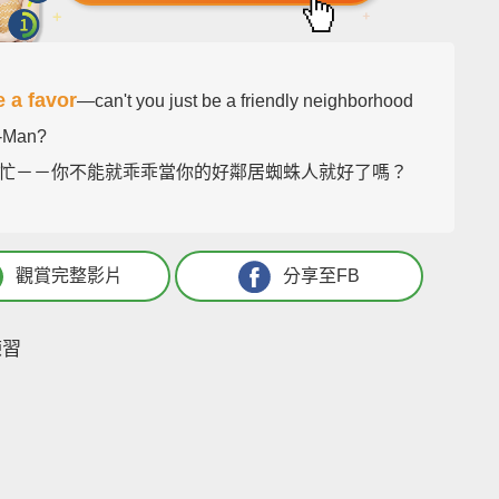
 a favor
—can't you just be a friendly neighborhood
r-Man?
忙－－你不能就乖乖當你的好鄰居蜘蛛人就好了嗎？
觀賞完整影片
分享至FB
練習