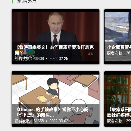
推薦影片
【看時事學英文】為何俄羅斯要攻打烏克
小企鵝寶寶
蘭？
觀看次數：28231
觀看次數：36408 • 2022-02-25
《Domics 的手繪故事》當你不小心說
【療癒系田園
『你也是』的時候…
談社群媒體
觀看次數：31658 • 2022-03-02
觀看次數：29991