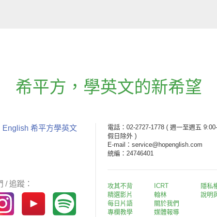
希平方
，
學英文的新希望
電話：02-2727-1778
( 週一至週五 9:00-
 English 希平方學英文
假日除外 )
E-mail：service@hopenglish.com
統編：24746401
 / 追蹤：
攻其不背
ICRT
隱私
精選影片
翰林
說明
每日片語
關於我們
專欄教學
媒體報導