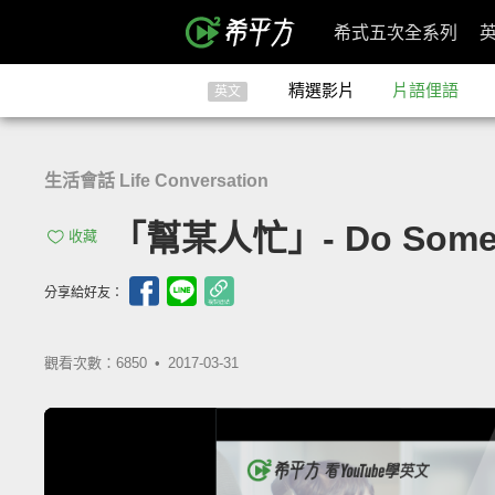
希式五次全系列
精選影片
片語俚語
英文
生活會話 Life Conversation
「幫某人忙」- Do Someo
收藏
分享給好友：
觀看次數：6850 •
2017-03-31