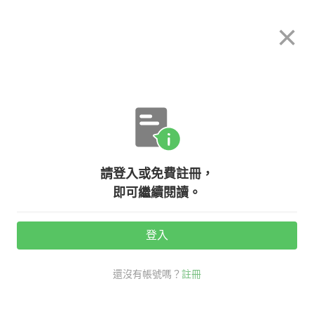
希平方
×
攻其不背
立即使用
App 開放下載中
購買課程
登入/註冊
英文專欄教學
請登入或免費註冊，
【職場英文】掌握五大原則，輕鬆做
即可繼續閱讀。
出吸睛英文簡報
登入
活動期間：
7/31 ~ 8/28
還沒有帳號嗎？
註冊
presentation
職場商用英文
英文會議懶人包
簡報 英文