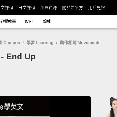
英文課程
日文課程
免費資源
關於希平方
用戶見證
專欄教學
ICRT
翰林
 Campus
學習 Learning
動作相關 Movements
/
/
End Up