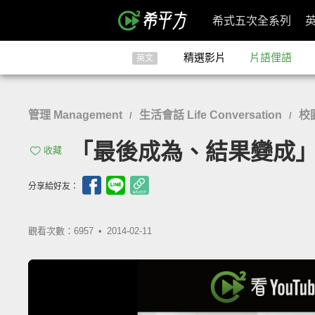
希式五次全系列
精選影片
片語俚語
英文
管理 Management
生活會話 Life Conversation
校園
/
/
「最後成為、結果變成」- 
收藏
分享給好友：
觀看次數：6957 •
2014-02-11