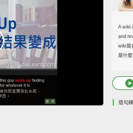
A wiki 
and rev
wik
是什麼
造句