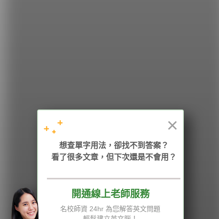
希平方
學英文的新希望
HOPE English 希平方學英文
×
加入我們 / 追蹤：
想查單字用法，卻找不到答案？
看了很多文章，但下次還是不會用？
開通線上老師服務
電話：02-2727-1778
( 週一至週五 9:00-12:00、13:30-18:00，國定假日除外 )
E-mail：service@hopenglish.com
名校師資 24hr 為您解答英文問題
統編：24746401
輕鬆建立英文腦！