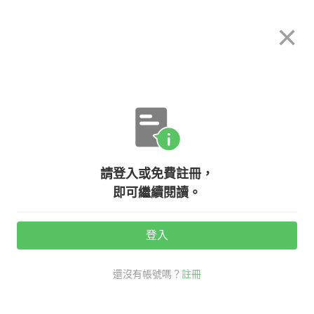
希平方
×
攻其不背
立即使用
App 開放下載中
購買課程
登入/註冊
英文專欄教學
請登入或免費註冊，
【學好英文密技】快速提升英文口
即可繼續閱讀。
說，這三招讓你說出一口溜英文！
登入
活動期間：
7/31 ~ 8/28
還沒有帳號嗎？
註冊
口說英語充電站
學好英文密技