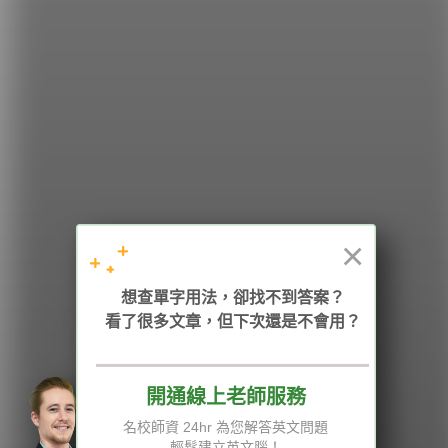
希平方
學英文的新希望
HOPE English 希平方學英文
×
加入我們 / 追蹤：
想查單字用法，卻找不到答案？
看了很多文章，但下次還是不會用？
開通線上老師服務
電話：02-2727-1778
( 週一至週五 9:00-12:00、13:30-18:00，國定假日除外 )
E-mail：service@hopenglish.com
名校師資 24hr 為您解答英文問題
統編：24746401
輕鬆建立英文腦！