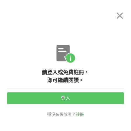
希平方
×
攻其不背
立即使用
App 開放下載中
購買課程
登入/註冊
英文專欄教學
請登入或免費註冊，
【學好英文密技】快速提升英文口
即可繼續閱讀。
說，這三招讓你說出一口溜英文！
登入
活動期間：
7/31 ~ 8/28
還沒有帳號嗎？
註冊
口說英語充電站
學好英文密技