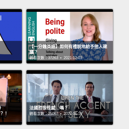
【一分鐘英語】如何有禮貌地給予他人建
議？
觀看次數：37263 • 2021-12-03
》
法國腔很性感…嗎？
』？！
觀看次數：25067 • 2022-06-16