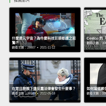
推薦影片
什麼是元宇宙？為什麼科技巨頭都趨之若
Costco
鶩？
觀看次數：30049
觀看次數：28807 • 2021-11-12
在眾目睽睽下違反蠢法律會發生什麼事？
如何寫道歉
觀看次數：26548 • 2022-05-18
觀看次數：33937