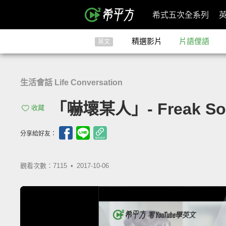
希式五次全系列
精選影片
片語俚語
英文
生活會話 Life Conversation
「嚇壞某人」- Freak So
收藏
分享給好友：
觀看次數：7115 •
2017-10-06