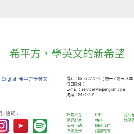
希平方
，
學英文的新希望
電話：02-2727-1778
( 週一至週五 9:00-
 English 希平方學英文
假日除外 )
E-mail：service@hopenglish.com
統編：24746401
 / 追蹤：
攻其不背
ICRT
隱私
精選影片
翰林
說明
每日片語
關於我們
專欄教學
媒體報導