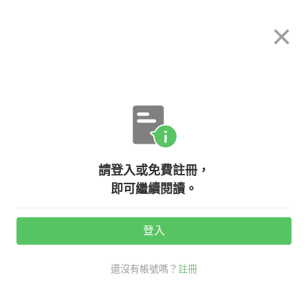
希平方
×
攻其不背
立即使用
App 開放下載中
購買課程
登入/註冊
英文專欄教學
請登入或免費註冊，
【聽歌學英文】George Michael－
即可繼續閱讀。
－Careless Whisper
登入
活動期間：
7/31 ~ 8/28
還沒有帳號嗎？
註冊
聽歌學英文
時事英文
george michael careless whisper