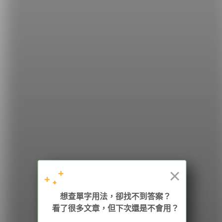
的假設語氣？
希平方
學英文的新希望
HOPE English 希平方學英文
×
想查單字用法，卻找不到答案？
加入我們 / 追蹤：
看了很多文章，但下次還是不會用？