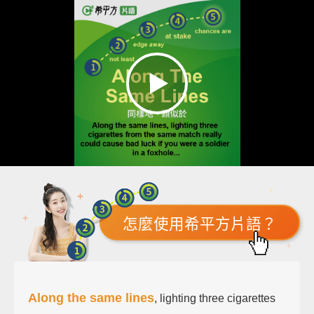
怎麼使用希平方片語？
Along the same lines
, lighting three cigarettes