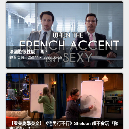
法國腔很性感…嗎？
觀看次數：25077 • 2022-06-16
【看美劇學英文】《宅男行不行》Sheldon 超不會玩『你
畫我猜』？！