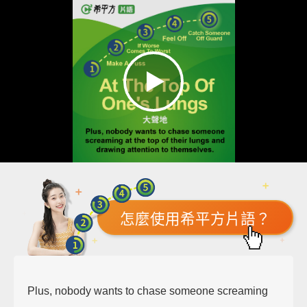
怎麼使用希平方片語？
Plus, nobody wants to chase someone screaming