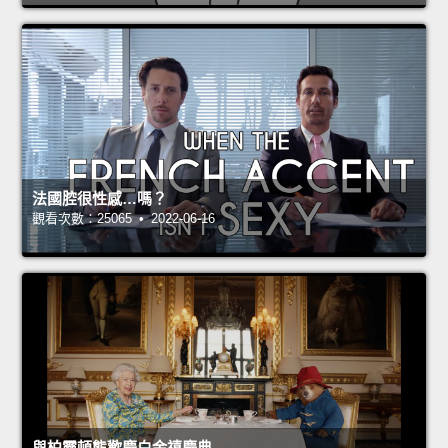
法國腔很性感…嗎？
觀看次數：25065 • 2022-06-16
與柏靈頓熊歡慶白金禧慶典