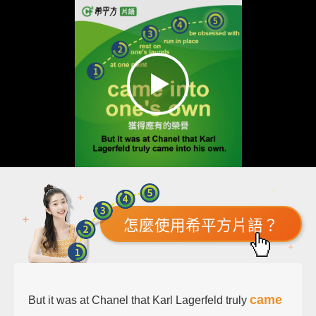
怎麼使用希平方片語？
came
But it was at Chanel that Karl Lagerfeld truly