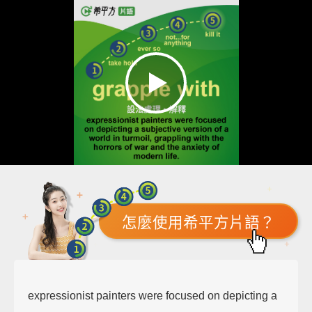
怎麼使用希平方片語？
expressionist painters were focused on depicting a