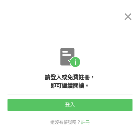
希平方
×
攻其不背
立即使用
App 開放下載中
購買課程
登入/註冊
英文專欄教學
請登入或免費註冊，
我真的跟你『溝通不良』！英文怎麼
即可繼續閱讀。
說？
登入
活動期間：
7/31 ~ 8/28
還沒有帳號嗎？
註冊
生活英文
口說英語充電站
氣噗噗