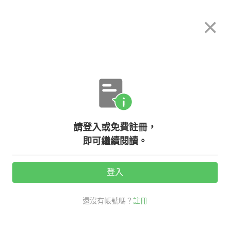
希平方
×
攻其不背
立即使用
App 開放下載中
購買課程
登入/註冊
英文專欄教學
請登入或免費註冊，
好冏！原來這六句台式英文，讓外國
即可繼續閱讀。
人霧煞煞！
登入
活動期間：
7/31 ~ 8/28
還沒有帳號嗎？
註冊
生活英文
戒掉台式破英文