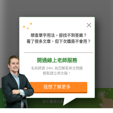
HOPE English 希平方學英文
×
加入我們 / 追蹤：
想查單字用法，卻找不到答案？
看了很多文章，但下次還是不會用？
開通線上老師服務
電話：02-2727-1778
( 週一至週五 9:00-12:00、13:30-18:00，國定假日除外 )
E-mail：service@hopenglish.com
名校師資 24hr 為您解答英文問題
統編：24746401
輕鬆建立英文腦！
攻其不背
ICRT
隱私權與服務條款
精選影片
翰林
說明與導覽
我想了解更多
每日片語
關於我們
專欄教學
媒體報導
你有高學歷，但面試卻講不好英文
你不覺得生氣嗎？
版權所有 © 2013-2026 希平方科技股份有限公司 All Rights Reserved.