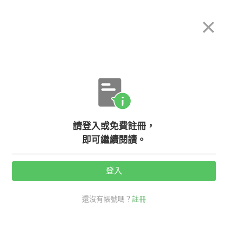
希平方
×
攻其不背
立即使用
App 開放下載中
購買課程
登入/註冊
英文專欄教學
請登入或免費註冊，
【口語英語充電站】『雨變小了、放
即可繼續閱讀。
晴了』英文該怎麼說？
登入
活動期間：
7/31 ~ 8/28
還沒有帳號嗎？
註冊
生活英文
口語英語充電站