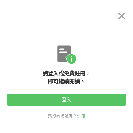
希平方
×
攻其不背
立即使用
App 開放下載中
購買課程
登入/註冊
英文專欄教學
請登入或免費註冊，
【生活英文】沒辦法專心！『我恍神
即可繼續閱讀。
了』、『放空』英文怎麼說？
登入
活動期間：
7/31 ~ 8/28
還沒有帳號嗎？
註冊
秒懂英文流行語
口說英語充電站