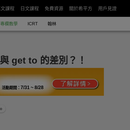
英文課程
日文課程
免費資源
關於希平方
用戶見證
專欄教學
ICRT
翰林
與 get to 的差別？！
7/31 ~ 8/28
活動期間：
to