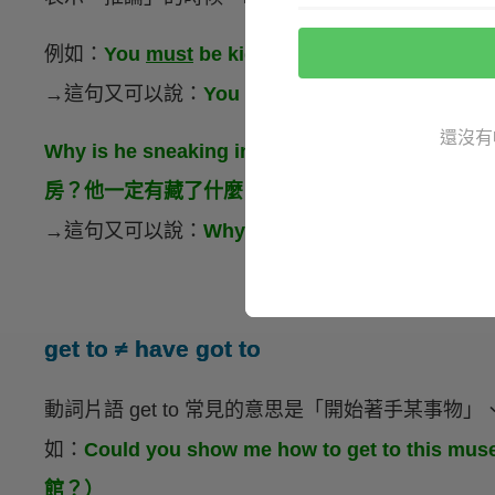
例如：
You
must
be kidding right now.（
→這句又可以說：
You
have got to
be kidding rig
還沒有
Why is he sneaking into the kitchen? He
must
b
房？他一定有藏了什麼。）
→這句又可以說：
Why is he sneaking into the k
get to ≠ have got to
動詞片語 get to 常見的意思是「開始著手某事
如：
Could you show me how to get to
館？）