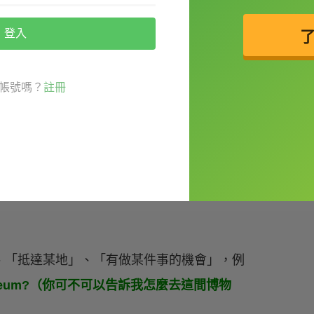
登入
你現在一定是在開玩笑。）
ht now.
帳號嗎？
註冊
e hiding something.（他為什麼要溜進廚
itchen? He
has got to
be hiding something.
物」、「抵達某地」、「有做某件事的機會」，例
 this museum?（你可不可以告訴我怎麼去這間博物