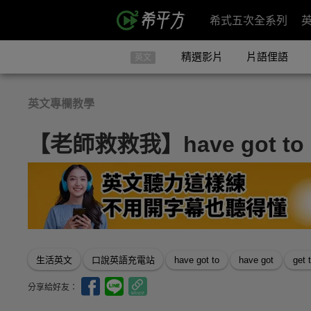
希式五次全系列
精選影片
片語俚語
英文
英文專欄教學
【老師救救我】have got to 
生活英文
口說英語充電站
have got to
have got
get 
分享給好友：