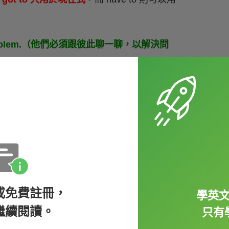
e the problem.（他們必須跟彼此聊一聊，以解決問
e got to
talk to each other to solve the
t in time.（我們必須趕路以及時抵達機場。）
ot to 替換。
或免費註冊，
學英
繼續閱讀。
只有
o 的意思囉，而是指 must。