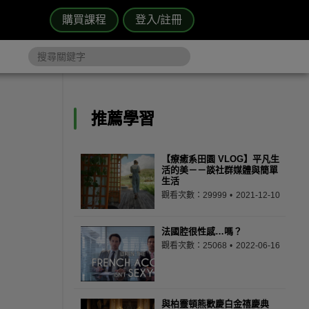
購買課程
登入/註冊
推薦學習
【療癒系田園 VLOG】平凡生
活的美－－談社群媒體與簡單
生活
觀看次數：29999
2021-12-10
法國腔很性感…嗎？
觀看次數：25068
2022-06-16
與柏靈頓熊歡慶白金禧慶典