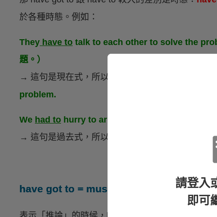
於各種時態。例如：
They
have to
talk to each other to solv
題。）
→ 這句是現在式，所以口語上又可以說：
They
hav
problem.
We
had to
hurry to arrive at the airpor
→ 這句是過去式，所以 had to 的部份並不能以 had g
請登入
have got to = must（一定）
即可
表示「推論」的時候，have got to 就不是 have t