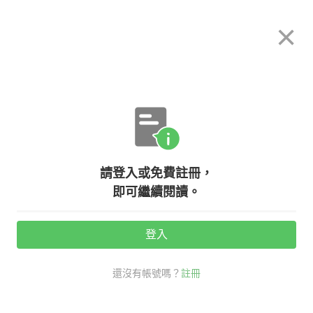
希平方
×
攻其不背
立即使用
App 開放下載中
購買課程
登入/註冊
英文專欄教學
請登入或免費註冊，
【老師救救我】have 用法：為什麼
即可繼續閱讀。
無生命的事物可以當 have 的主詞？
登入
活動期間：
7/31 ~ 8/28
還沒有帳號嗎？
註冊
老師救救我
考試英文
have 用法