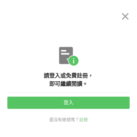
希平方
×
攻其不背
立即使用
App 開放下載中
購買課程
登入/註冊
英文專欄教學
請登入或免費註冊，
聊天突然陷入尷尬，『開啟談話、結
即可繼續閱讀。
束談話』，英文怎麼說呢？
登入
活動期間：
7/31 ~ 8/28
還沒有帳號嗎？
註冊
老師救救我
生活英文
社交英文
口說英語充電站