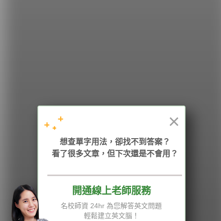
希平方
學英文的新希望
HOPE English 希平方學英文
×
加入我們 / 追蹤：
想查單字用法，卻找不到答案？
看了很多文章，但下次還是不會用？
開通線上老師服務
電話：02-2727-1778
( 週一至週五 9:00-12:00、13:30-18:00，國定假日除外 )
E-mail：service@hopenglish.com
名校師資 24hr 為您解答英文問題
統編：24746401
輕鬆建立英文腦！