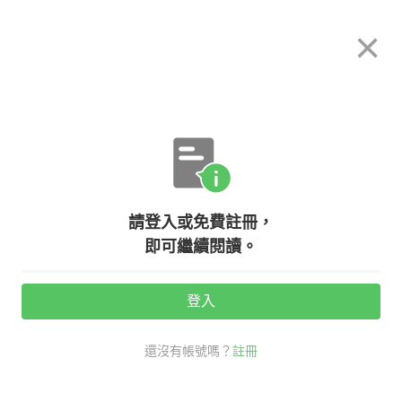
希平方
×
攻其不背
立即使用
App 開放下載中
購買課程
登入/註冊
英文專欄教學
請登入或免費註冊，
every 和 each 用法差在哪？
即可繼續閱讀。
登入
活動期間：
7/31 ~ 8/28
還沒有帳號嗎？
註冊
老師救救我
考試英文
生活英文