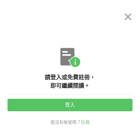
希平方
×
攻其不背
立即使用
App 開放下載中
購買課程
登入/註冊
英文專欄教學
請登入或免費註冊，
【多益高分達人】真是考倒寶寶了...
即可繼續閱讀。
怎麼用英文描述『隨身碟在桌子右上
方的抽屜裡』？
登入
還沒有帳號嗎？
註冊
活動期間：
7/31 ~ 8/28