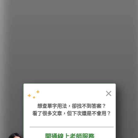
希平方
學英文的新希望
HOPE English 希平方學英文
×
加入我們 / 追蹤：
想查單字用法，卻找不到答案？
看了很多文章，但下次還是不會用？
電話：02-2727-1778
( 週一至週五 9:00-12:00、13:30-18:00，國定假日除外 )
E-mail：service@hopenglish.com
統編：24746401
開通線上老師服務