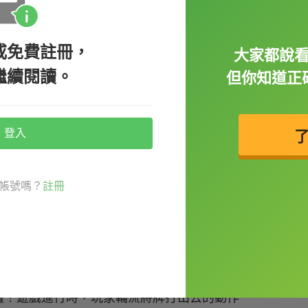
或免費註冊，
大家都說
繼續閱讀。
但你知道正
mber）或個人習慣整理手牌（hand），這個
登入
 order by number.
）
帳號嗎？
註冊
囉！遊戲進行時，玩家輪流將牌打出去的動作