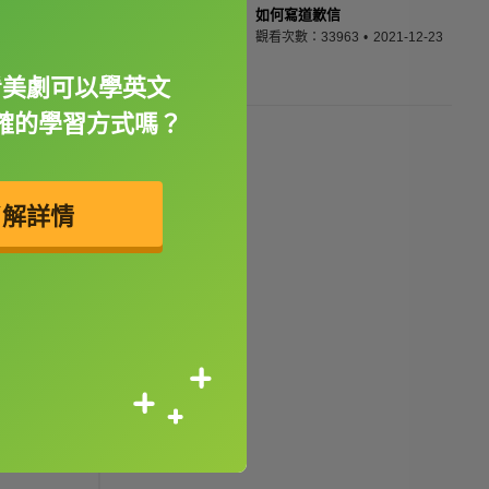
如何寫道歉信
觀看次數：33963
2021-12-23
看美劇可以學英文
確的學習方式嗎？
了解詳情