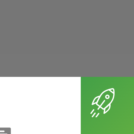
發給玩家，這個動作叫做
deal
。例如：
you deal one card at a time face down.（發