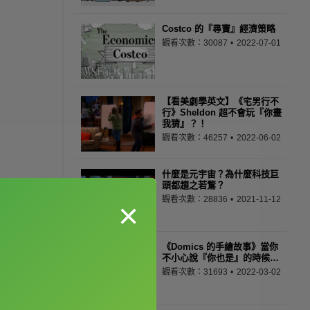
Costco 的『尋寶』經濟策略
觀看次數：30087
2022-07-01
【看美劇學英文】《宅男行不
行》Sheldon 超不會玩『你畫
我猜』？！
觀看次數：46257
2022-06-02
什麼是元宇宙？為什麼科技巨
頭都趨之若鶩？
觀看次數：28836
2021-11-12
×
《Domics 的手繪故事》當你
不小心說『你也是』的時候…
觀看次數：31693
2022-03-02