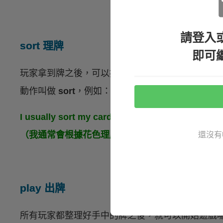
請登入
sort 理牌
即可
玩家拿到牌之後，可以按照花色（suit）、數字（nu
動作叫做
sort
，例如：
I usually sort my cards by suit and put them in
（我通常會根據花色理牌，並按照數字大小排序。
還沒有
play 出牌
所有玩家都整理好手中的牌之後，就可以開始遊戲