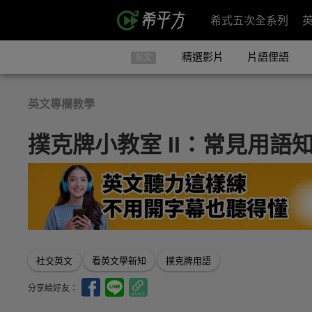
希式五次全系列
精選影片
片語俚語
英文
英文專欄教學
撲克牌小教室 II：常見用語
社交英文
看英文學新知
撲克牌用語
分享給好友：