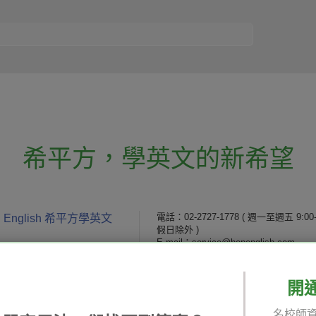
希平方
，
學英文的新希望
電話：02-2727-1778
( 週一至週五 9:00-
 English 希平方學英文
假日除外 )
E-mail：service@hopenglish.com
統編：24746401
開
 / 追蹤：
攻其不背
ICRT
隱私
名校師資
精選影片
翰林
說明