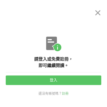
希平方
×
攻其不背
立即使用
App 開放下載中
購買課程
登入/註冊
英文專欄教學
請登入或免費註冊，
【防疫英文】stay at home、stay
即可繼續閱讀。
home 差在哪？
登入
活動期間：
7/31 ~ 8/28
還沒有帳號嗎？
註冊
老師救救我
時事英文
生活英文
防疫英文