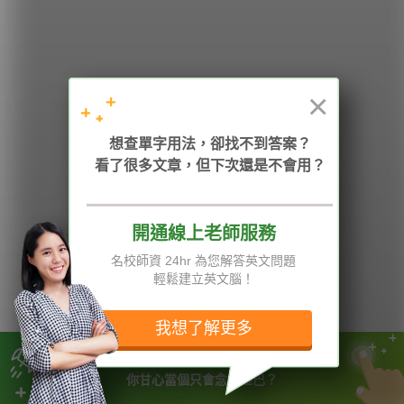
HOPE English 希平方學英文
×
加入我們 / 追蹤：
想查單字用法，卻找不到答案？
看了很多文章，但下次還是不會用？
電話：02-2727-1778
( 週一至週五 9:00-12:00、13:30-18:00，國定假日除外 )
E-mail：service@hopenglish.com
統編：24746401
開通線上老師服務
名校師資 24hr 為您解答英文問題
攻其不背
ICRT
隱私權與服務條款
輕鬆建立英文腦！
精選影片
翰林
說明與導覽
每日片語
關於我們
專欄教學
媒體報導
我想了解更多
學了這麼久的英文
版權所有 © 2013-2026 希平方科技股份有限公司 All Rights Reserved.
你甘心當個只會念的啞巴？